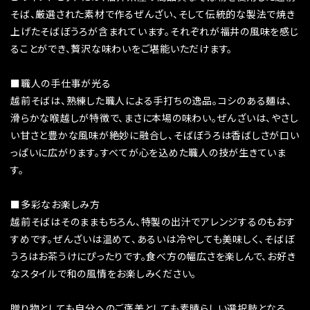
そば、厳選された素材で作るぜんざい、そして伝統的な製法で焼き
上げたそばぼうろが含まれています。それぞれが福井の風味を感じ
ることができ、贅沢な味わいをご堪能いただけます。
■職人の手仕事が光る
越前そばは、熟練した職人による手打ちの逸品。コシのある麺は、
滑らかな喉越しが特徴で、まさに本場の味わい。ぜんざいは、やさし
い甘さと豊かな風味が絶妙に融合し、そばぼうろは香ばしさが口い
っぱいに広がります。すべてが心を込めた職人の技が生きていま
す。
■多彩なお楽しみ方
越前そばはそのままもちろん、特製の出汁でアレンジするのもおす
すめです。ぜんざいは温めて、あるいは冷やしても美味しく、そばぼ
うろはお茶うけにぴったりです。食べ方の幅広さを楽しんで、お好き
なスタイルで和の風情をお楽しみください。
贈り物としても自分へのご褒美としても素晴らしい選択肢となる