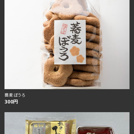
蕎麦ぼうろ
300
円