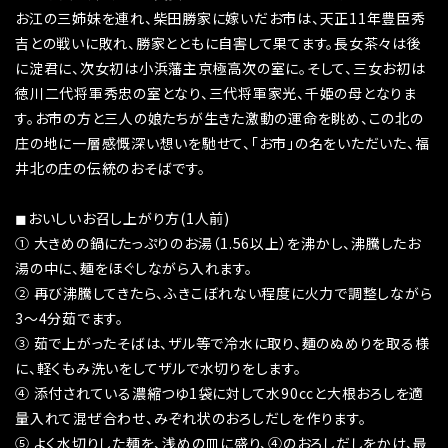
お江の三姉妹を連れ、柴田勝家に嫁いだお市は、天正11年豊臣秀
吉との戦いに敗れ、勝家とともに自害して果てます。長女茶々は後
に淀君に、次女初は小浜藩主京極高次の室に。そして、三女お初は
徳川二代将軍秀忠の室となり、三代将軍家光、千姫の母となりま
す。お市の方と三人の娘たちが生きた激動の運命を眺め、この北の
庄の地に一層感慨深い想いを馳せて、「お市」の名をいただいた、福
井北の庄の伝統のおそばです。
◼︎おいしいお召し上がり方(1人前)
① 大きめの鍋にたっぷりのお湯（1.56以上）を沸かし、沸騰したお
湯の中に、麺をほぐしながら入れます。
② 再び沸騰してきたら、ふきこぼれない程度に火力で調整しながら
3～4分茹でます。
③ 茹で上がったそばは、ザル等で冷水に取り、麺のぬめりを取る様
に、軽くもみ洗いをしてザルで水切りをします。
④ 添付されている濃縮つゆ1袋に対して水90ccと大根おろしを適
量入れて混ぜ合わせ、みぞれ状のおろしだしを作ります。
⑤ よく水切りした麺を、浅めの皿に盛り、④のおろしだしをかけ、最