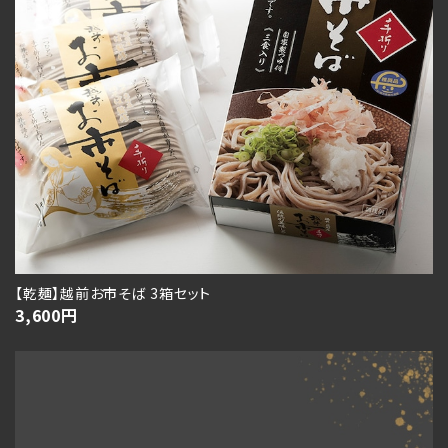
【乾麺】越前お市そば 3箱セット
3,600
円