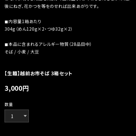
後にねぎ、花かつを等をのせれば出来あがりです。
◼︎内容量1箱あたり
304g（めん120g×2・つゆ32g×2）
◼︎本品に含まれるアレルギー物質（28品目中）
そば / 小麦 / 大豆
【生麺】越前お市そば 3箱セット
3,000
円
数量