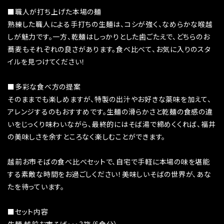
■職人が打ち上げた本場の麺
熟練した職人による手打ちの生麺は、コシが強く、なめらかな喉越
しが魅力です。一方、乾麺はしっかりとした歯ごたえで、どちらのお
蕎麦もそれぞれの良さがあります。食べ比べて、お気に入りのスタ
イルを見つけてください！
■多彩な食べ方の提案
そのままでも楽しめますが、特製の出汁やお好きな薬味を加えて、
アレンジするのもおすすめです。生麺の滑らかさと乾麺の食感の違
いをじっくり味わいながら、最終的にはそば湯で締めくくれば、福井
の美味しさを余すところなく楽しむことができます。
越前お市そばの食べ比べセットで、自宅で手軽に本場の味を堪能
する素敵な時間をお過ごしください！美味しいそばの世界が、あな
たを待っています。
■セット内容
生麺 越前お市そば・・・3箱（6食分）