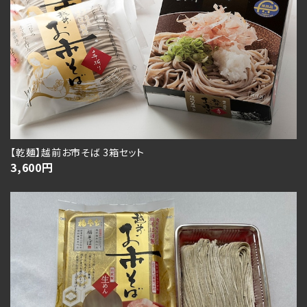
【乾麺】越前お市そば 3箱セット
3,600
円